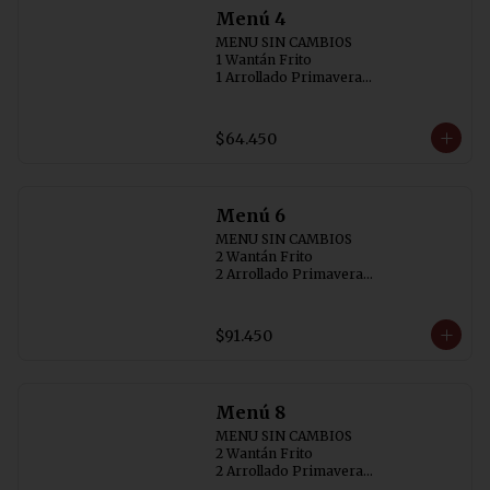
Menú 4
MENU SIN CAMBIOS

1 Wantán Frito

1 Arrollado Primavera

1 Carne Cebollin (SIN AJI)

1 Diente de Dragón con Pollo

1 Pollo con  Champiñon

$64.450
1 Arrollado de Marisco

4 Arroz Chaufán
Menú 6
MENU SIN CAMBIOS

2 Wantán Frito 

2 Arrollado Primavera

1 Carne Cebollin (SIN AJI)

1 Diente de Dragón con Pollo

1 Costillar Cantonés

$91.450
1 Chapsui Especial

1 Arrollado de Marisco

6 Arroz Chaufán
Menú 8
MENU SIN CAMBIOS

2 Wantán Frito

2 Arrollado Primavera

1 Carne Cebollin (SIN AJI)
