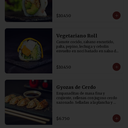
$10.450
Vegetariano Roll
Camote cocido, rabano encurtido, 
palta, pepino, lechuga y cebolin 
envuelto en nori bañado en salsa de 
aji amarillo.
$10.450
Gyozas de Cerdo
Empanaditas de masa fina y 
crujiente, rellenas con jugoso cerdo 
sazonado. Selladas a la plancha y 
terminadas al vapor para lograr una 
base dorada y crocante. 
Acompañadas de salsa de soya con 
$6.750
un toque de vinagre. 5 Unidades