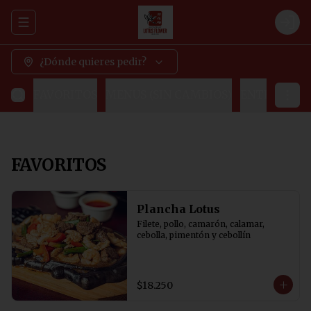
Abrir menu de navegación
Logi
¿Dónde quieres pedir?
FAVORITOS
MENUS (SIN CAMBIOS)
ENTRADAS
FAVORITOS
Plancha Lotus
Filete, pollo, camarón, calamar, 
cebolla, pimentón y cebollín
$18.250