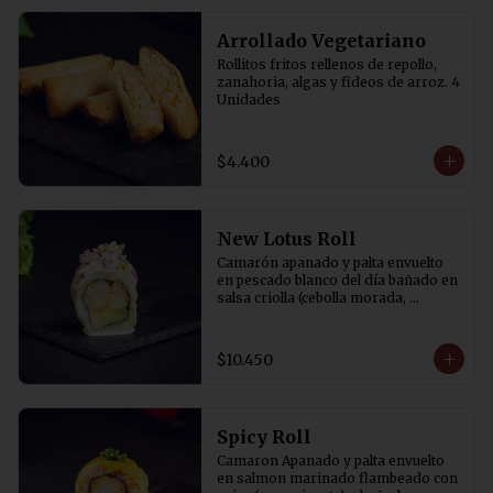
Arrollado Vegetariano
Rollitos fritos rellenos de repollo, 
zanahoria, algas y fideos de arroz. 4 
Unidades
$4.400
New Lotus Roll
Camarón apanado y palta envuelto 
en pescado blanco del día bañado en 
salsa criolla (cebolla morada, 
cilantro, rocoto y aji amarillo) y 
canchita.
$10.450
Spicy Roll
Camaron Apanado y palta envuelto 
en salmon marinado flambeado con 