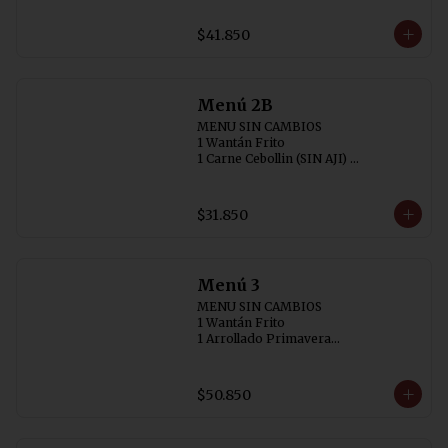
2 Chaufán Especial (individual)
$41.850
Menú 2B
MENU SIN CAMBIOS

1 Wantán Frito

1 Carne Cebollin (SIN AJI) 

1 Chapsuí de Pollo

2 Arroz Chaufán
$31.850
Menú 3
MENU SIN CAMBIOS

1 Wantán Frito

1 Arrollado Primavera

1 Carne Cebollin (SIN AJI)

1 Diente de Dragón con Pollo

1 Pollo Chitén

$50.850
3 Arroz Chaufán