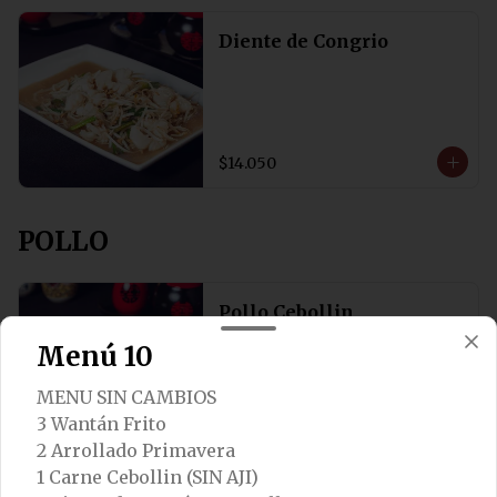
Diente de Congrio
$14.050
POLLO
Pollo Cebollin
POLLO SIN AJI
Menú 10
MENU SIN CAMBIOS
3 Wantán Frito
$11.250
2 Arrollado Primavera
1 Carne Cebollin (SIN AJI)