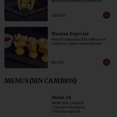
spicy (poco picante) y bañado en 
salsa tare y cibulette
$10.450
Wantan Especial
Hoja de masa fina frita rellena con 
camarón y queso crema (6unid.).
$6.450
MENUS (SIN CAMBIOS)
Menú 2A
MENU SIN CAMBIOS

1 Camarón Mandarín 

1 Plancha Especial

1 Chapsui Especial 
