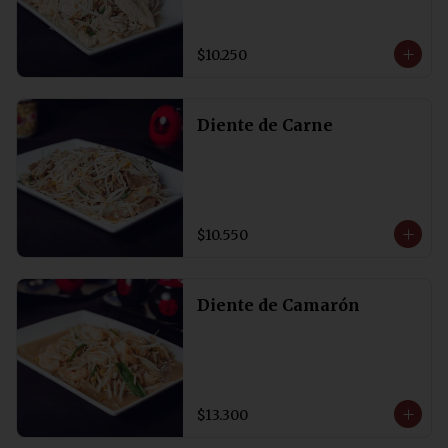
$10.250
Diente de Carne
$10.550
Diente de Camarón
$13.300