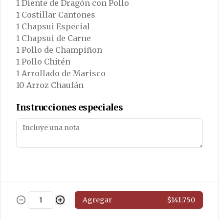
1 Diente de Dragón con Pollo
Pollo Mongoliano
1 Costillar Cantones
POLLO CON AJI (PICANTE)
1 Chapsui Especial
1 Chapsui de Carne
1 Pollo de Champiñon
$11.800
1 Pollo Chitén
1 Arrollado de Marisco
10 Arroz Chaufán
Pollo Solo
Salteado de pollo sin cebollín
Instrucciones especiales
$11.800
Pollo Chung San
Salteado de pollo con algas y 
Agregar
$141.750
champiñones