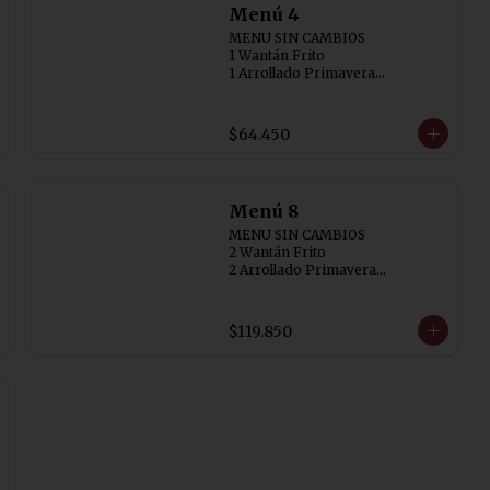
Menú 4
MENU SIN CAMBIOS

1 Wantán Frito

1 Arrollado Primavera

1 Carne Cebollin (SIN AJI)

1 Diente de Dragón con Pollo

1 Pollo con  Champiñon

$64.450
1 Arrollado de Marisco

4 Arroz Chaufán
Menú 8
MENU SIN CAMBIOS

2 Wantán Frito

2 Arrollado Primavera

1 Carne Cebollin (SIN AJI)

1 Diente de Dragón con Pollo

1 Costillar Cantonés

$119.850
1 Chapsui Especial

1 Chapsui de Carne

1 Pollo de Champiñon

1 Arrollado de Marisco

8 Arroz Chaufán