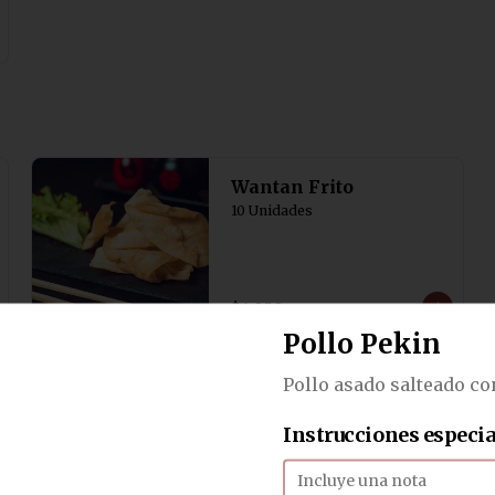
Wantan Frito
10 Unidades
$4.050
Pollo Pekin
Pollo asado salteado co
Camarón Mandarín
4 Unidades de empanaditas de 
camarón con cebollín.
Instrucciones especia