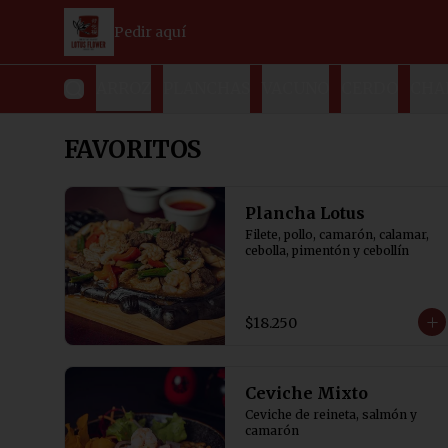
Pedir aquí
DAS FRIAS
ARROZ
PLANCHAS
VACUNO
CERDO
CHA
FAVORITOS
Plancha Lotus
Filete, pollo, camarón, calamar, 
cebolla, pimentón y cebollín
$18.250
Ceviche Mixto
Ceviche de reineta, salmón y 
camarón