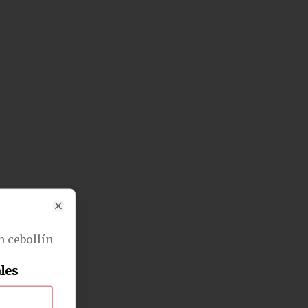
Close
n cebollín
les