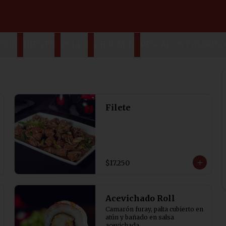
PSUI
DIENTE
POLLO
CHAUMIN
PESCADOS Y MARISC
Filete
$17.250
Acevichado Roll
Camarón furay, palta cubierto en 
atún y bañado en salsa 
acevichada