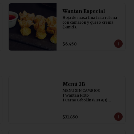
Wantan Especial
Hoja de masa fina frita rellena 
con camarón y queso crema 
(6unid.).
$6.450
Menú 2B
MENU SIN CAMBIOS

1 Wantán Frito

1 Carne Cebollin (SIN AJI) 

1 Chapsuí de Pollo

2 Arroz Chaufán
$31.850