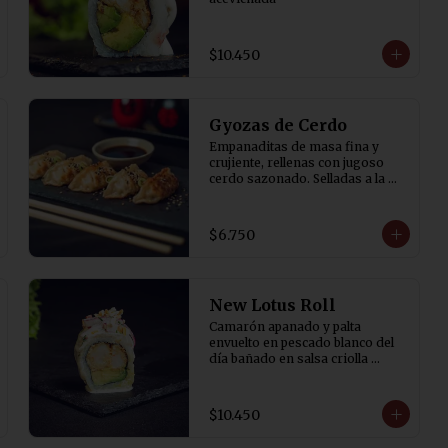
$10.450
Gyozas de Cerdo
Empanaditas de masa fina y 
crujiente, rellenas con jugoso 
cerdo sazonado. Selladas a la 
plancha y terminadas al vapor 
para lograr una base dorada y 
crocante. Acompañadas de salsa 
$6.750
de soya con un toque de vinagre. 
5 Unidades
New Lotus Roll
Camarón apanado y palta 
envuelto en pescado blanco del 
día bañado en salsa criolla 
(cebolla morada, cilantro, rocoto 
y aji amarillo) y canchita.
$10.450