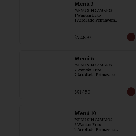
Menú 3
MENU SIN CAMBIOS

1 Wantán Frito

1 Arrollado Primavera

1 Carne Cebollin (SIN AJI)

1 Diente de Dragón con Pollo

1 Pollo Chitén

$50.850
3 Arroz Chaufán
Menú 6
MENU SIN CAMBIOS

2 Wantán Frito 

2 Arrollado Primavera

1 Carne Cebollin (SIN AJI)

1 Diente de Dragón con Pollo

1 Costillar Cantonés

$91.450
1 Chapsui Especial

1 Arrollado de Marisco

6 Arroz Chaufán
Menú 10
MENU SIN CAMBIOS

3 Wantán Frito

2 Arrollado Primavera

1 Carne Cebollin (SIN AJI)
