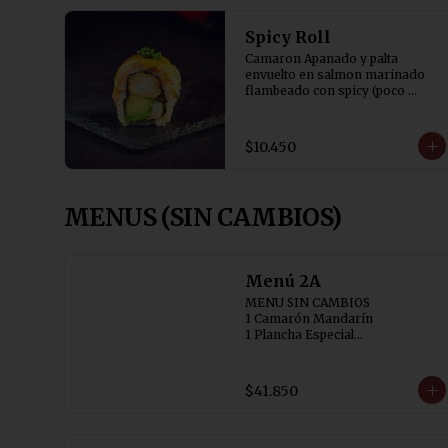
Spicy Roll
Camaron Apanado y palta 
envuelto en salmon marinado 
flambeado con spicy (poco 
picante) y bañado en salsa tare y 
cibulette
$10.450
MENUS (SIN CAMBIOS)
Menú 2A
MENU SIN CAMBIOS

1 Camarón Mandarín 

1 Plancha Especial

1 Chapsui Especial 

2 Chaufán Especial (individual)
$41.850