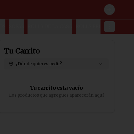
Login
OS
SOPAS
ROLLS DE LA CASA
ROLLS FRITOS
ROLLS E
Tu Carrito
¿Dónde quieres pedir?
Tu carrito esta vacío
Los productos que agregues aparecerán aquí