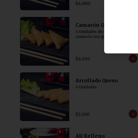
$4.800
Camarón Queso
4 Unidades de empanaditas de 
camarón con queso.
$6.650
Arrollado Queso
4 Unidades
$5.200
Aji Relleno