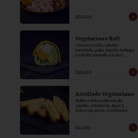
$13.450
Vegetariano Roll
Camote cocido, rabano 
encurtido, palta, pepino, lechuga 
y cebolin envuelto en nori 
bañado en salsa de aji amarillo.
$10.450
Arrollado Vegetariano
Rollitos fritos rellenos de 
repollo, zanahoria, algas y 
fideos de arroz. 4 Unidades
$4.400