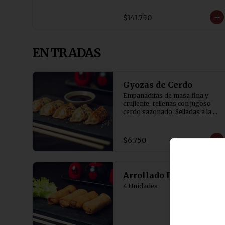
1 Diente de Dragón con Pollo

1 Costillar Cantones

$141.750
1 Chapsui Especial

1 Chapsui de Carne

1 Pollo de Champiñon

1 Pollo Chitén

ENTRADAS
1 Arrollado de Marisco

10 Arroz Chaufán
Gyozas de Cerdo
Empanaditas de masa fina y 
crujiente, rellenas con jugoso 
cerdo sazonado. Selladas a la 
plancha y terminadas al vapor 
para lograr una base dorada y 
crocante. Acompañadas de salsa 
$6.750
de soya con un toque de vinagre. 
5 Unidades
Arrollado Primavera
4 Unidades