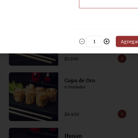
$6.450
Arrollado Lotus
Arrollados fritos de jamón y 
queso
Agrega
$5.200
Copa de Oro
6 Unidades
$6.450
Hunan