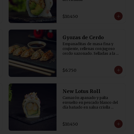
$10.450
Gyozas de Cerdo
Empanaditas de masa fina y 
crujiente, rellenas con jugoso 
cerdo sazonado. Selladas a la 
plancha y terminadas al vapor 
para lograr una base dorada y 
crocante. Acompañadas de salsa 
$6.750
de soya con un toque de vinagre. 
5 Unidades
New Lotus Roll
Camarón apanado y palta 
envuelto en pescado blanco del 
día bañado en salsa criolla 
(cebolla morada, cilantro, rocoto 
y aji amarillo) y canchita.
$10.450