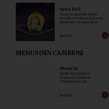
Spicy Roll
Camaron Apanado y palta 
envuelto en salmon marinado 
flambeado con spicy (poco 
picante) y bañado en salsa tare y 
cibulette
$10.450
MENUS (SIN CAMBIOS)
Menú 2A
MENU SIN CAMBIOS

1 Camarón Mandarín 

1 Plancha Especial

1 Chapsui Especial 

2 Chaufán Especial (individual)
$41.850