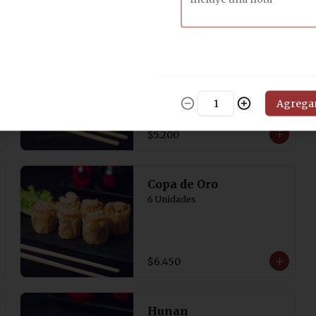
$6.450
Arrollado Lotus
Arrollados fritos de jamón y 
queso
Agrega
$5.200
Copa de Oro
6 Unidades
$6.450
Hunan