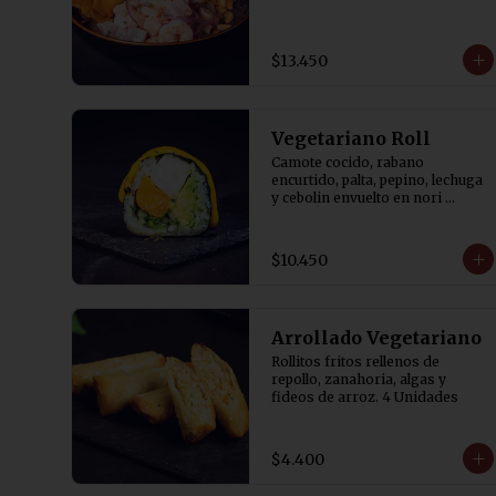
$13.450
Vegetariano Roll
Camote cocido, rabano 
encurtido, palta, pepino, lechuga 
y cebolin envuelto en nori 
bañado en salsa de aji amarillo.
$10.450
Arrollado Vegetariano
Rollitos fritos rellenos de 
repollo, zanahoria, algas y 
fideos de arroz. 4 Unidades
$4.400