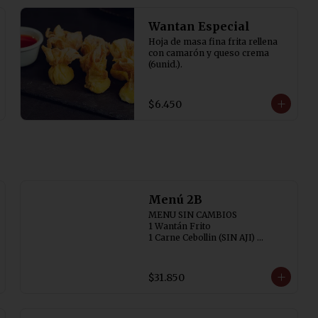
Wantan Especial
Hoja de masa fina frita rellena 
con camarón y queso crema 
(6unid.).
$6.450
Menú 2B
MENU SIN CAMBIOS

1 Wantán Frito

1 Carne Cebollin (SIN AJI) 

1 Chapsuí de Pollo

2 Arroz Chaufán
$31.850