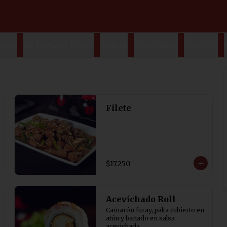
ADAS
ENTRADAS FRIAS
ARROZ
PLANCHAS
VACUNO
Filete
$17.250
Acevichado Roll
Camarón furay, palta cubierto en 
atún y bañado en salsa 
acevichada