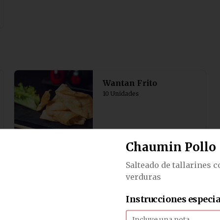
Wantan Frito
10 Unidades
$4.050
Chaumin Pollo
Salteado de tallarines c
Camarón Mandarín
verduras
4 Unidades de empanaditas de 
camarón con cebollín.
Instrucciones especia