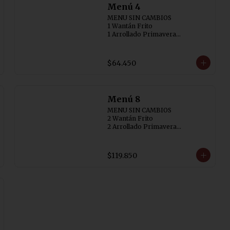
Menú 4
MENU SIN CAMBIOS

1 Wantán Frito

1 Arrollado Primavera

1 Carne Cebollin (SIN AJI)

1 Diente de Dragón con Pollo

1 Pollo con  Champiñon

$64.450
1 Arrollado de Marisco

4 Arroz Chaufán
Menú 8
MENU SIN CAMBIOS

2 Wantán Frito

2 Arrollado Primavera

1 Carne Cebollin (SIN AJI)

1 Diente de Dragón con Pollo

1 Costillar Cantonés

$119.850
1 Chapsui Especial

1 Chapsui de Carne

1 Pollo de Champiñon

1 Arrollado de Marisco

8 Arroz Chaufán