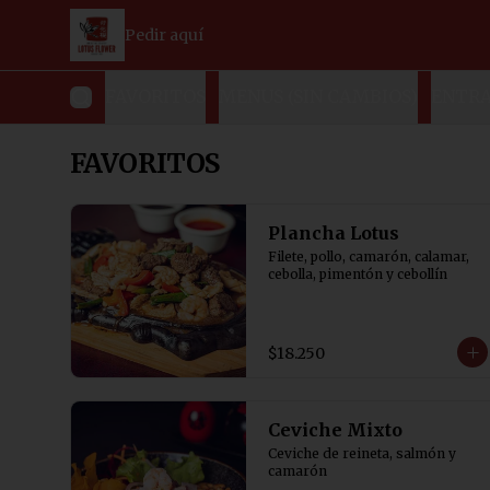
Pedir aquí
FAVORITOS
MENUS (SIN CAMBIOS)
ENTR
FAVORITOS
Plancha Lotus
Filete, pollo, camarón, calamar, 
cebolla, pimentón y cebollín
$18.250
Ceviche Mixto
Ceviche de reineta, salmón y 
camarón