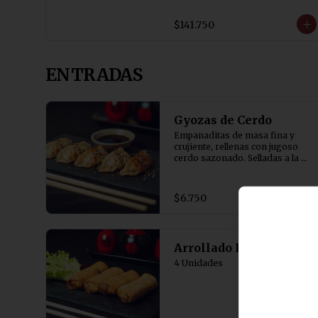
1 Diente de Dragón con Pollo

1 Costillar Cantones

$141.750
1 Chapsui Especial

1 Chapsui de Carne

1 Pollo de Champiñon

1 Pollo Chitén

ENTRADAS
1 Arrollado de Marisco

10 Arroz Chaufán
Gyozas de Cerdo
Empanaditas de masa fina y 
crujiente, rellenas con jugoso 
cerdo sazonado. Selladas a la 
plancha y terminadas al vapor 
para lograr una base dorada y 
crocante. Acompañadas de salsa 
$6.750
de soya con un toque de vinagre. 
5 Unidades
Arrollado Primavera
4 Unidades