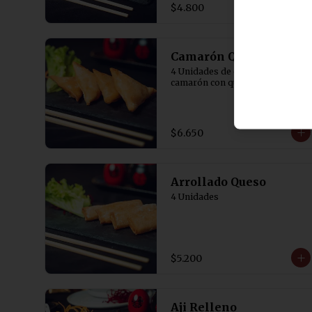
$4.800
Camarón Queso
4 Unidades de empanaditas de 
camarón con queso.
$6.650
Arrollado Queso
4 Unidades
$5.200
Aji Relleno