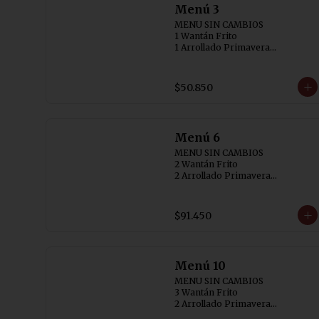
Menú 3
MENU SIN CAMBIOS

1 Wantán Frito

1 Arrollado Primavera

1 Carne Cebollin (SIN AJI)

1 Diente de Dragón con Pollo

1 Pollo Chitén

$50.850
3 Arroz Chaufán
Menú 6
MENU SIN CAMBIOS

2 Wantán Frito 

2 Arrollado Primavera

1 Carne Cebollin (SIN AJI)

1 Diente de Dragón con Pollo

1 Costillar Cantonés

$91.450
1 Chapsui Especial

1 Arrollado de Marisco

6 Arroz Chaufán
Menú 10
MENU SIN CAMBIOS

3 Wantán Frito

2 Arrollado Primavera

1 Carne Cebollin (SIN AJI)
