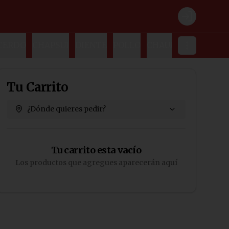
Login
CERDO
CHAPSUI
DIENTE
POLLO
CHAUMIN
PESCAD
Tu Carrito
¿Dónde quieres pedir?
Tu carrito esta vacío
Los productos que agregues aparecerán aquí