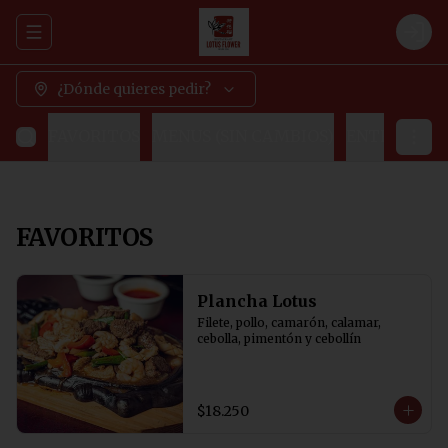
Abrir menu de navegación
Logi
¿Dónde quieres pedir?
FAVORITOS
MENUS (SIN CAMBIOS)
ENTRADAS
FAVORITOS
Plancha Lotus
Filete, pollo, camarón, calamar, 
cebolla, pimentón y cebollín
$18.250