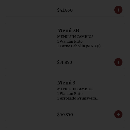
2 Chaufán Especial (individual)
$41.850
Menú 2B
MENU SIN CAMBIOS

1 Wantán Frito

1 Carne Cebollin (SIN AJI) 

1 Chapsuí de Pollo

2 Arroz Chaufán
$31.850
Menú 3
MENU SIN CAMBIOS

1 Wantán Frito

1 Arrollado Primavera

1 Carne Cebollin (SIN AJI)

1 Diente de Dragón con Pollo

1 Pollo Chitén

$50.850
3 Arroz Chaufán