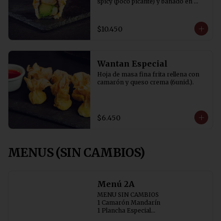
spicy (poco picante) y bañado en 
salsa tare y cibulette
$10.450
Wantan Especial
Hoja de masa fina frita rellena con 
camarón y queso crema (6unid.).
$6.450
MENUS (SIN CAMBIOS)
Menú 2A
MENU SIN CAMBIOS

1 Camarón Mandarín 

1 Plancha Especial

1 Chapsui Especial 
