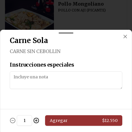
Pollo Mongoliano
POLLO CON AJI (PICANTE)
$11.800
Carne Sola
CARNE SIN CEBOLLIN
Pollo Solo
Salteado de pollo sin cebollín
Instrucciones especiales
$11.800
Pollo Chung San
Salteado de pollo con algas y 
Agregar
$12.550
champiñones