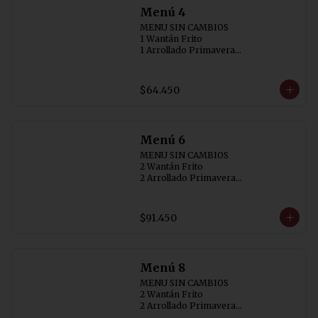
Menú 4
MENU SIN CAMBIOS

1 Wantán Frito

1 Arrollado Primavera

1 Carne Cebollin (SIN AJI)

1 Diente de Dragón con Pollo

1 Pollo con  Champiñon

$64.450
1 Arrollado de Marisco

4 Arroz Chaufán
Menú 6
MENU SIN CAMBIOS

2 Wantán Frito 

2 Arrollado Primavera

1 Carne Cebollin (SIN AJI)

1 Diente de Dragón con Pollo

1 Costillar Cantonés

$91.450
1 Chapsui Especial

1 Arrollado de Marisco

6 Arroz Chaufán
Menú 8
MENU SIN CAMBIOS

2 Wantán Frito

2 Arrollado Primavera

1 Carne Cebollin (SIN AJI)
