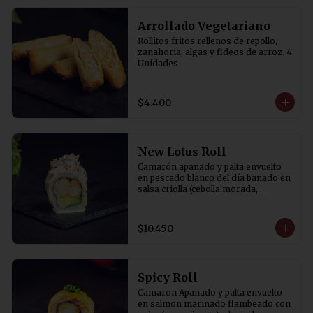
Arrollado Vegetariano
Rollitos fritos rellenos de repollo, 
zanahoria, algas y fideos de arroz. 4 
Unidades
$4.400
New Lotus Roll
Camarón apanado y palta envuelto 
en pescado blanco del día bañado en 
salsa criolla (cebolla morada, 
cilantro, rocoto y aji amarillo) y 
canchita.
$10.450
Spicy Roll
Camaron Apanado y palta envuelto 
en salmon marinado flambeado con 