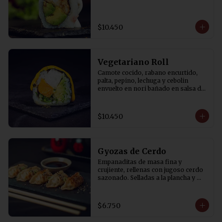
$10.450
Vegetariano Roll
Camote cocido, rabano encurtido, 
palta, pepino, lechuga y cebolin 
envuelto en nori bañado en salsa de 
aji amarillo.
$10.450
Gyozas de Cerdo
Empanaditas de masa fina y 
crujiente, rellenas con jugoso cerdo 
sazonado. Selladas a la plancha y 
terminadas al vapor para lograr una 
base dorada y crocante. 
Acompañadas de salsa de soya con 
$6.750
un toque de vinagre. 5 Unidades