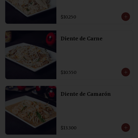
$10.250
Diente de Carne
$10.550
Diente de Camarón
$13.300