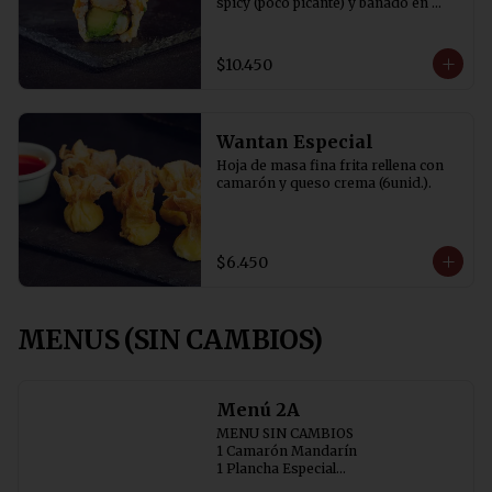
spicy (poco picante) y bañado en 
salsa tare y cibulette
$10.450
Wantan Especial
Hoja de masa fina frita rellena con 
camarón y queso crema (6unid.).
$6.450
MENUS (SIN CAMBIOS)
Menú 2A
MENU SIN CAMBIOS

1 Camarón Mandarín 

1 Plancha Especial

1 Chapsui Especial 
