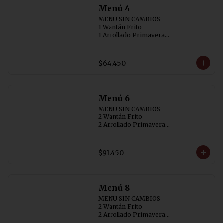
Menú 4
MENU SIN CAMBIOS

1 Wantán Frito

1 Arrollado Primavera

1 Carne Cebollin (SIN AJI)

1 Diente de Dragón con Pollo

1 Pollo con  Champiñon

$64.450
1 Arrollado de Marisco

4 Arroz Chaufán
Menú 6
MENU SIN CAMBIOS

2 Wantán Frito 

2 Arrollado Primavera

1 Carne Cebollin (SIN AJI)

1 Diente de Dragón con Pollo

1 Costillar Cantonés

$91.450
1 Chapsui Especial

1 Arrollado de Marisco

6 Arroz Chaufán
Menú 8
MENU SIN CAMBIOS

2 Wantán Frito

2 Arrollado Primavera

1 Carne Cebollin (SIN AJI)
