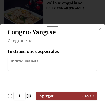
Pollo Mongoliano
POLLO CON AJI (PICANTE)
$11.800
Congrio Yangtse
Congrio frito
Pollo Solo
Salteado de pollo sin cebollín
Instrucciones especiales
$11.800
Pollo Chung San
Salteado de pollo con algas y 
Agregar
$14.950
champiñones