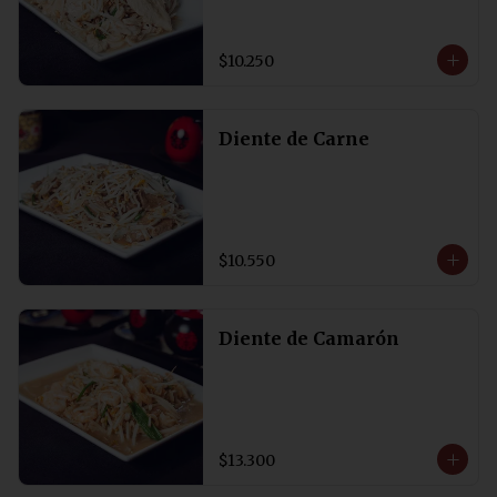
$10.250
Diente de Carne
$10.550
Diente de Camarón
$13.300