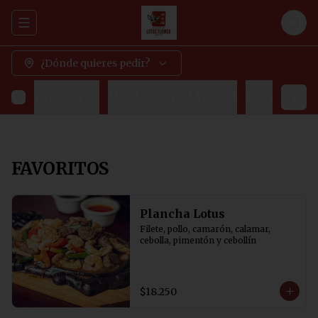
Abrir menu de navegación
Logi
¿Dónde quieres pedir?
FAVORITOS
MENUS (SIN CAMBIOS)
ENTRADAS
FAVORITOS
Plancha Lotus
Filete, pollo, camarón, calamar, 
cebolla, pimentón y cebollín
$18.250