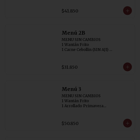
2 Chaufán Especial (individual)
$41.850
Menú 2B
MENU SIN CAMBIOS

1 Wantán Frito

1 Carne Cebollin (SIN AJI) 

1 Chapsuí de Pollo

2 Arroz Chaufán
$31.850
Menú 3
MENU SIN CAMBIOS

1 Wantán Frito

1 Arrollado Primavera

1 Carne Cebollin (SIN AJI)

1 Diente de Dragón con Pollo

1 Pollo Chitén

$50.850
3 Arroz Chaufán