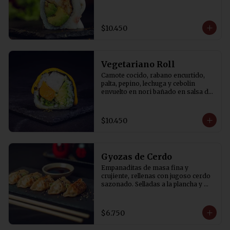
$10.450
Vegetariano Roll
Camote cocido, rabano encurtido, 
palta, pepino, lechuga y cebolin 
envuelto en nori bañado en salsa de 
aji amarillo.
$10.450
Gyozas de Cerdo
Empanaditas de masa fina y 
crujiente, rellenas con jugoso cerdo 
sazonado. Selladas a la plancha y 
terminadas al vapor para lograr una 
base dorada y crocante. 
Acompañadas de salsa de soya con 
$6.750
un toque de vinagre. 5 Unidades