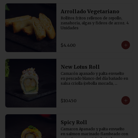
Arrollado Vegetariano
Rollitos fritos rellenos de repollo, 
zanahoria, algas y fideos de arroz. 4 
Unidades
$4.400
New Lotus Roll
Camarón apanado y palta envuelto 
en pescado blanco del día bañado en 
salsa criolla (cebolla morada, 
cilantro, rocoto y aji amarillo) y 
canchita.
$10.450
Spicy Roll
Camaron Apanado y palta envuelto 
en salmon marinado flambeado con 