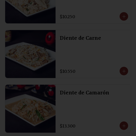
$10.250
Diente de Carne
$10.550
Diente de Camarón
$13.300