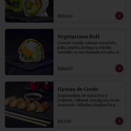
$10.450
Vegetariano Roll
Camote cocido, rabano encurtido, 
palta, pepino, lechuga y cebolin 
envuelto en nori bañado en salsa de 
aji amarillo.
$10.450
Gyozas de Cerdo
Empanaditas de masa fina y 
crujiente, rellenas con jugoso cerdo 
sazonado. Selladas a la plancha y 
terminadas al vapor para lograr una 
base dorada y crocante. 
Acompañadas de salsa de soya con 
$6.750
un toque de vinagre. 5 Unidades