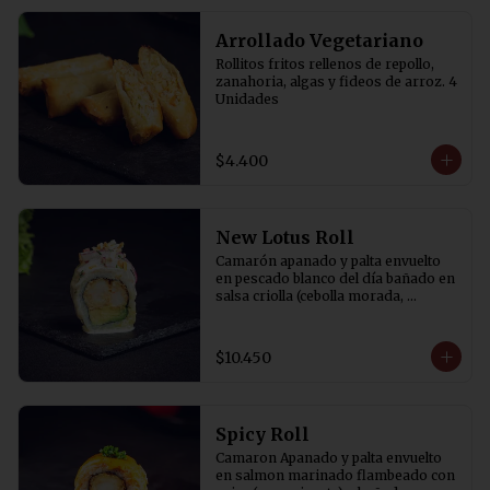
Arrollado Vegetariano
Rollitos fritos rellenos de repollo, 
zanahoria, algas y fideos de arroz. 4 
Unidades
$4.400
New Lotus Roll
Camarón apanado y palta envuelto 
en pescado blanco del día bañado en 
salsa criolla (cebolla morada, 
cilantro, rocoto y aji amarillo) y 
canchita.
$10.450
Spicy Roll
Camaron Apanado y palta envuelto 
en salmon marinado flambeado con 