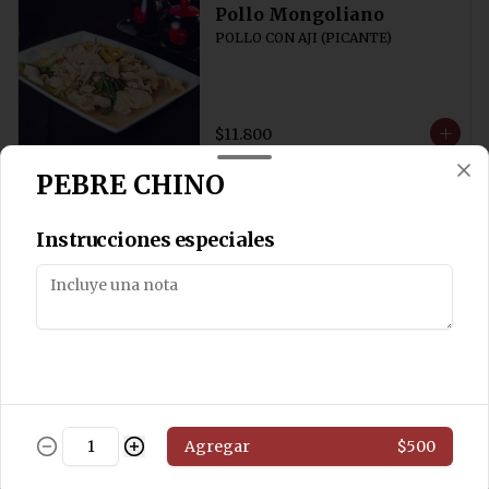
Pollo Mongoliano
POLLO CON AJI (PICANTE)
$11.800
PEBRE CHINO
Pollo Solo
Salteado de pollo sin cebollín
Instrucciones especiales
$11.800
Pollo Chung San
Salteado de pollo con algas y 
Agregar
$500
champiñones