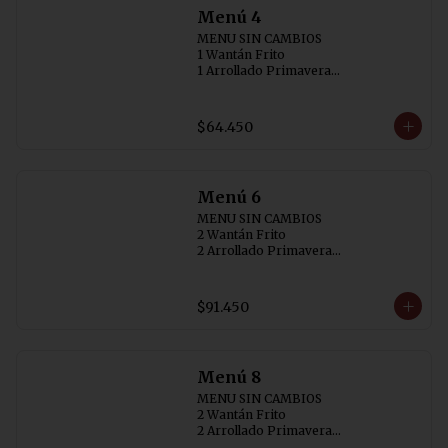
Menú 4
MENU SIN CAMBIOS

1 Wantán Frito

1 Arrollado Primavera

1 Carne Cebollin (SIN AJI)

1 Diente de Dragón con Pollo

1 Pollo con  Champiñon

$64.450
1 Arrollado de Marisco

4 Arroz Chaufán
Menú 6
MENU SIN CAMBIOS

2 Wantán Frito 

2 Arrollado Primavera

1 Carne Cebollin (SIN AJI)

1 Diente de Dragón con Pollo

1 Costillar Cantonés

$91.450
1 Chapsui Especial

1 Arrollado de Marisco

6 Arroz Chaufán
Menú 8
MENU SIN CAMBIOS

2 Wantán Frito

2 Arrollado Primavera

1 Carne Cebollin (SIN AJI)
