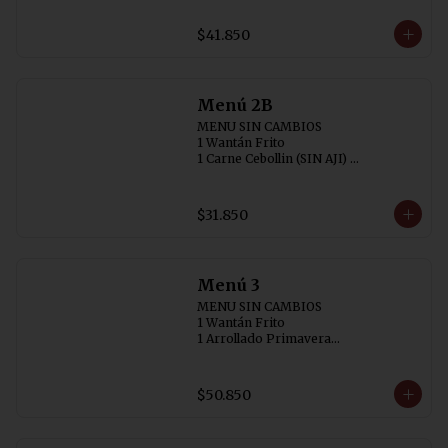
2 Chaufán Especial (individual)
$41.850
Menú 2B
MENU SIN CAMBIOS

1 Wantán Frito

1 Carne Cebollin (SIN AJI) 

1 Chapsuí de Pollo

2 Arroz Chaufán
$31.850
Menú 3
MENU SIN CAMBIOS

1 Wantán Frito

1 Arrollado Primavera

1 Carne Cebollin (SIN AJI)

1 Diente de Dragón con Pollo

1 Pollo Chitén

$50.850
3 Arroz Chaufán