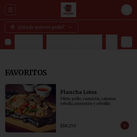
Abrir menu de navegación
Logi
¿Dónde quieres pedir?
FAVORITOS
MENUS (SIN CAMBIOS)
ENTRADAS
FAVORITOS
Plancha Lotus
Filete, pollo, camarón, calamar, 
cebolla, pimentón y cebollín
$18.250