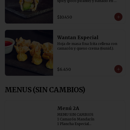
spicy (poco picante) y bañado en 
salsa tare y cibulette
$10.450
Wantan Especial
Hoja de masa fina frita rellena con 
camarón y queso crema (6unid.).
$6.450
MENUS (SIN CAMBIOS)
Menú 2A
MENU SIN CAMBIOS

1 Camarón Mandarín 

1 Plancha Especial

1 Chapsui Especial 
