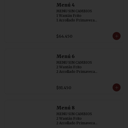
Menú 4
MENU SIN CAMBIOS

1 Wantán Frito

1 Arrollado Primavera

1 Carne Cebollin (SIN AJI)

1 Diente de Dragón con Pollo

1 Pollo con  Champiñon

$64.450
1 Arrollado de Marisco

4 Arroz Chaufán
Menú 6
MENU SIN CAMBIOS

2 Wantán Frito 

2 Arrollado Primavera

1 Carne Cebollin (SIN AJI)

1 Diente de Dragón con Pollo

1 Costillar Cantonés

$91.450
1 Chapsui Especial

1 Arrollado de Marisco

6 Arroz Chaufán
Menú 8
MENU SIN CAMBIOS

2 Wantán Frito

2 Arrollado Primavera

1 Carne Cebollin (SIN AJI)
