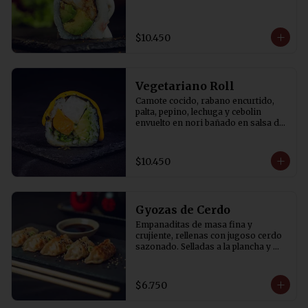
$10.450
Vegetariano Roll
Camote cocido, rabano encurtido, 
palta, pepino, lechuga y cebolin 
envuelto en nori bañado en salsa de 
aji amarillo.
$10.450
Gyozas de Cerdo
Empanaditas de masa fina y 
crujiente, rellenas con jugoso cerdo 
sazonado. Selladas a la plancha y 
terminadas al vapor para lograr una 
base dorada y crocante. 
Acompañadas de salsa de soya con 
$6.750
un toque de vinagre. 5 Unidades