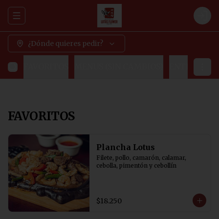
Abrir menu de navegación
Logi
¿Dónde quieres pedir?
FAVORITOS
MENUS (SIN CAMBIOS)
ENTRADAS
FAVORITOS
Plancha Lotus
Filete, pollo, camarón, calamar, 
cebolla, pimentón y cebollín
$18.250