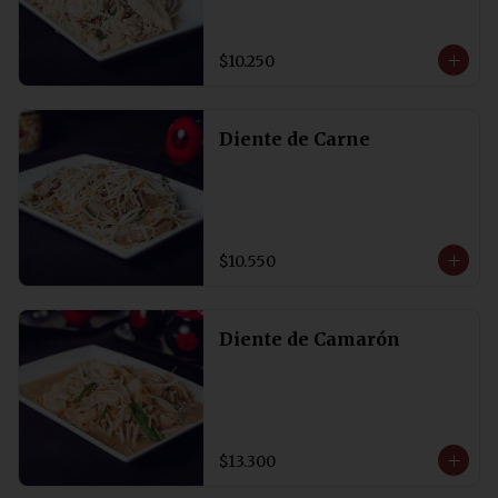
$10.250
Diente de Carne
$10.550
Diente de Camarón
$13.300