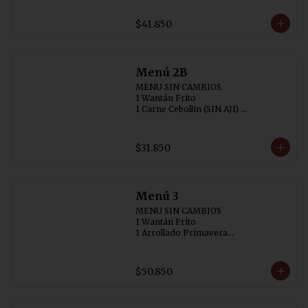
2 Chaufán Especial (individual)
$41.850
Menú 2B
MENU SIN CAMBIOS

1 Wantán Frito

1 Carne Cebollin (SIN AJI) 

1 Chapsuí de Pollo

2 Arroz Chaufán
$31.850
Menú 3
MENU SIN CAMBIOS

1 Wantán Frito

1 Arrollado Primavera

1 Carne Cebollin (SIN AJI)

1 Diente de Dragón con Pollo

1 Pollo Chitén

$50.850
3 Arroz Chaufán