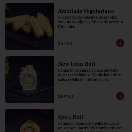
Arrollado Vegetariano
Rollitos fritos rellenos de repollo, 
zanahoria, algas y fideos de arroz. 4 
Unidades
$4.400
New Lotus Roll
Camarón apanado y palta envuelto 
en pescado blanco del día bañado en 
salsa criolla (cebolla morada, 
cilantro, rocoto y aji amarillo) y 
canchita.
$10.450
Spicy Roll
Camaron Apanado y palta envuelto 
en salmon marinado flambeado con 