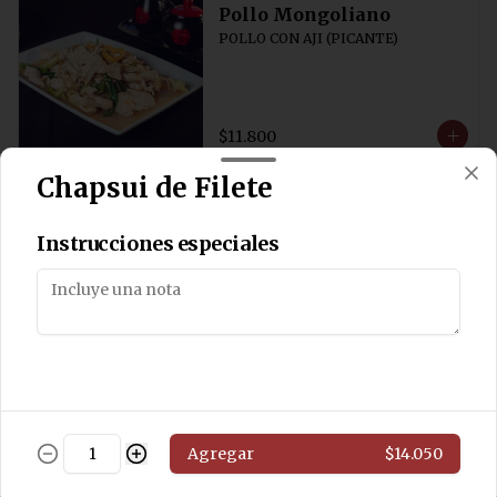
Pollo Mongoliano
POLLO CON AJI (PICANTE)
$11.800
Chapsui de Filete
Pollo Solo
Salteado de pollo sin cebollín
Instrucciones especiales
$11.800
Pollo Chung San
Salteado de pollo con algas y 
Agregar
$14.050
champiñones