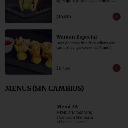
spicy (poco picante) y bañado en 
salsa tare y cibulette
$10.450
Wantan Especial
Hoja de masa fina frita rellena con 
camarón y queso crema (6unid.).
$6.450
MENUS (SIN CAMBIOS)
Menú 2A
MENU SIN CAMBIOS

1 Camarón Mandarín 

1 Plancha Especial

1 Chapsui Especial 
